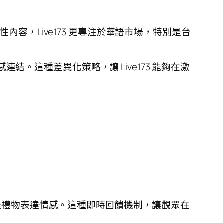
內容，Live173 更專注於華語市場，特別是台
這種差異化策略，讓 Live173 能夠在激
虛擬禮物表達情感。這種即時回饋機制，讓觀眾在