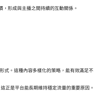
慣，形成與主播之間持續的互動關係。
多元形式。這種內容多樣化的策略，能有效滿足不
容。這正是平台能長期維持穩定流量的重要原因。