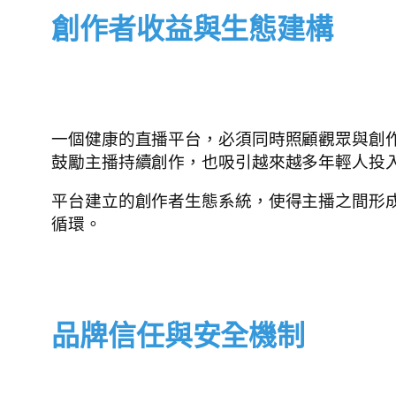
創作者收益與生態建構
一個健康的直播平台，必須同時照顧觀眾與創作者
鼓勵主播持續創作，也吸引越來越多年輕人投
平台建立的創作者生態系統，使得主播之間形
循環。
品牌信任與安全機制