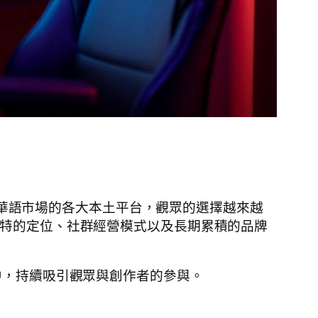
e，到華語市場的各大本土平台，觀眾的選擇越來越
特的定位、社群經營模式以及長期累積的品牌
境中，持續吸引觀眾與創作者的參與。