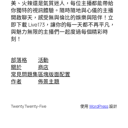
美、火辣還是氣質迷人，每位主播都能帶給
你獨特的視訊體驗。隨時隨地與心儀的主播
開啟聊天，感受無與倫比的娛樂與陪伴！立
即下載 Live173，讓你的每一天都不再平凡，
與魅力無限的主播們一起度過每個精彩時
刻！
部落格
活動
關於
商店
常見問題集
區塊版面配置
作者
佈景主題
Twenty Twenty-Five
使用
WordPress
設計