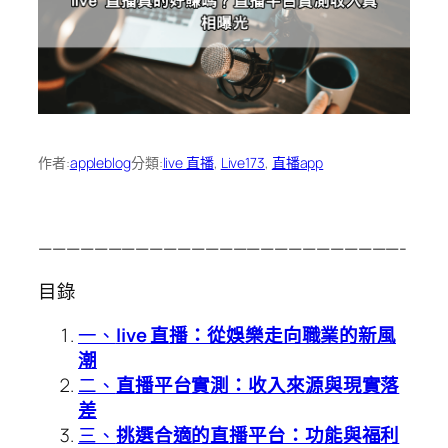
作者:
appleblog
分類:
live 直播
, 
Live173
, 
直播app
——————————————————————————-
目錄
一、
live 直播：從娛樂走向職業的新風
潮
二、
直播平台實測：收入來源與現實落
差
三、
挑選合適的直播平台：功能與福利