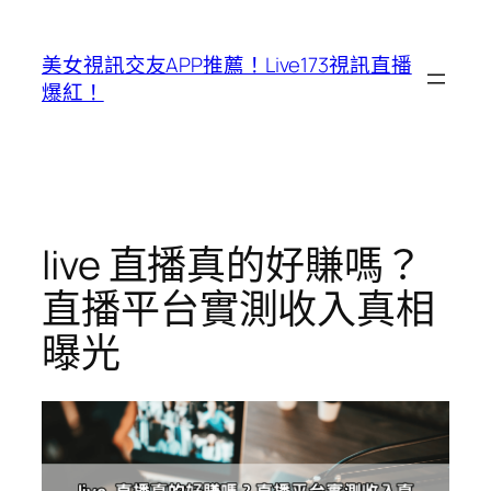
跳
至
美女視訊交友APP推薦！Live173視訊直播
主
爆紅！
要
內
容
live 直播真的好賺嗎？
直播平台實測收入真相
曝光