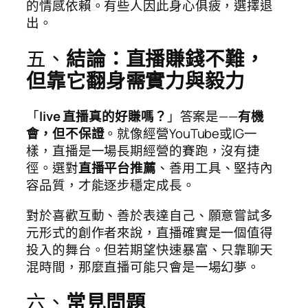
的情感依賴。有些人因此身心俱疲，選擇退
出。
五、
結論：直播賺錢不難，
但靠它翻身需實力與毅力
「
live 直播真的好賺嗎？
」答案是——
有機
會，但不保證
。就像經營YouTube或IG一
樣，直播是一場長期經營的賽跑，沒有捷
徑。選對
直播平台推薦
、善用工具、堅持內
容品質，才能逐步穩定成長。
對於喜歡互動、善於表達自己、願意嘗試多
元形式的創作者來說，直播確實是一個值得
投入的舞台。但若期望快速暴富、只靠聊天
混時間，那麼直播可能只會是一場幻夢。
六、
常見問題