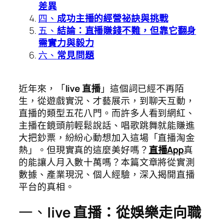
差異
四、
成功主播的經營祕訣與挑戰
五、
結論：直播賺錢不難，但靠它翻身
需實力與毅力
六、
常見問題
近年來，「
live 直播
」這個詞已經不再陌
生，從遊戲實況、才藝展示，到聊天互動，
直播的類型五花八門。而許多人看到網紅、
主播在鏡頭前輕鬆說話、唱歌跳舞就能賺進
大把鈔票，紛紛心動想加入這場「直播淘金
熱」。但現實真的這麼美好嗎？
直播App
真
的能讓人月入數十萬嗎？本篇文章將從實測
數據、產業現況、個人經驗，深入揭開直播
平台的真相。
一、
live 直播：從娛樂走向職