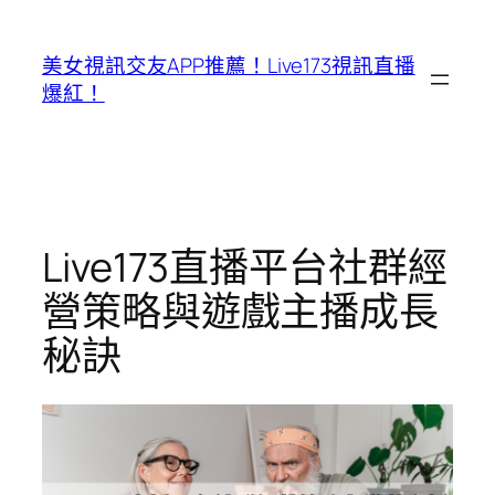
跳
至
美女視訊交友APP推薦！Live173視訊直播
主
爆紅！
要
內
容
Live173直播平台社群經
營策略與遊戲主播成長
秘訣