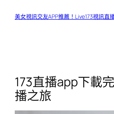
跳
至
美女視訊交友APP推薦！Live173視訊直
主
要
內
容
173直播app下
播之旅